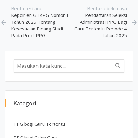
Berita terbaru
Berita sebelumnya
Kepdirjen GTKPG Nomor 1
Pendaftaran Seleksi
arrow_back
Tahun 2025 Tentang
Administrasi PPG Bagi
arrow_forward
Kesesuaian Bidang Studi
Guru Tertentu Periode 4
Pada Prodi PPG
Tahun 2025
search
Kategori
PPG bagi Guru Tertentu
PPG bagi Calon Guru