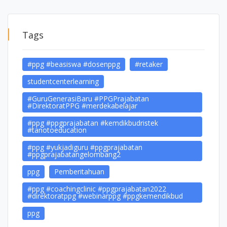
Tags
#ppg #beasiswa #dosenppg
#retaker
studentcenterlearning
#GuruGenerasiBaru #PPGPrajabatan
#DirektoratPPG #merdekabelajar
#ppg #ppgprajabatan #kemdikbudristek
#tanotoeducation
#ppg #yukjadiguru #ppgprajabatan
#ppgprajabatangelombang2
ppg
Pemberitahuan
#ppg #coachingclinic #ppgprajabatan2022
#direktoratppg #webinarppg #ppgkemendikbud
ppg