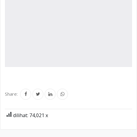
Share:
signal_cellular_alt
dilihat: 74,021 x