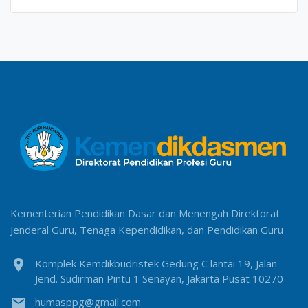
Kementerian Pendidikan Dasar dan Menengah Direktorat
Jenderal Guru, Tenaga Kependidikan, dan Pendidikan Guru
location_on
Komplek Kemdikbudristek Gedung C lantai 19, Jalan
Jend. Sudirman Pintu 1 Senayan, Jakarta Pusat 10270
email
humasppg@gmail.com