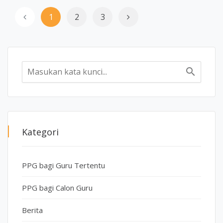
1
2
3
search
Kategori
PPG bagi Guru Tertentu
PPG bagi Calon Guru
Berita