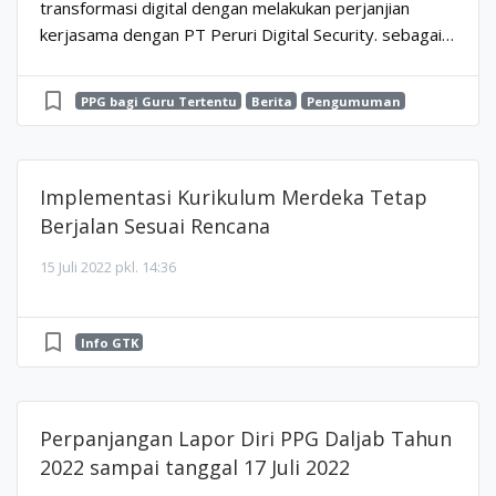
transformasi digital dengan melakukan perjanjian
kerjasama dengan PT Peruri Digital Security. sebagai
administrasi pada penyelenggaraan program PPG.
Untuk me...
bookmark_border
PPG bagi Guru Tertentu
Berita
Pengumuman
Implementasi Kurikulum Merdeka Tetap
Berjalan Sesuai Rencana
15 Juli 2022 pkl. 14:36
bookmark_border
Info GTK
Perpanjangan Lapor Diri PPG Daljab Tahun
2022 sampai tanggal 17 Juli 2022