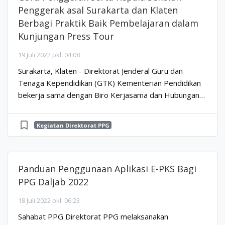
Penggerak asal Surakarta dan Klaten
Berbagi Praktik Baik Pembelajaran dalam
Kunjungan Press Tour
19 Juli 2022 pkl. 04:08
Surakarta, Klaten - Direktorat Jenderal Guru dan
Tenaga Kependidikan (GTK) Kementerian Pendidikan
bekerja sama dengan Biro Kerjasama dan Hubungan
Masyarakat (BKHM) Kementerian Kebudayaan, Riset
dan Te...
bookmark_border
Kegiatan Direktorat PPG
Panduan Penggunaan Aplikasi E-PKS Bagi
PPG Daljab 2022
18 Juli 2022 pkl. 06:23
Sahabat PPG Direktorat PPG melaksanakan