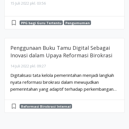
15 Juli 2022 pkl. 03:56
bookmark_border
PPG bagi Guru Tertentu
Pengumuman
Penggunaan Buku Tamu Digital Sebagai
Inovasi dalam Upaya Reformasi Birokrasi
14 Juli 2022 pkl. 09:27
Digitalisasi tata kelola pemerintahan menjadi langkah
nyata reformasi birokrasi dalam mewujudkan
pemerintahan yang adaptif terhadap perkembangan
dan kebutuhan stakeholdernya.Untuk mendukung hal
terseb...
bookmark_border
Reformasi Birokrasi Internal