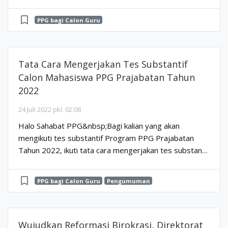
bookmark_border
PPG bagi Calon Guru
Tata Cara Mengerjakan Tes Substantif
Calon Mahasiswa PPG Prajabatan Tahun
2022
24 Juli 2022 pkl. 02:08
Halo Sahabat PPG&nbsp;Bagi kalian yang akan
mengikuti tes substantif Program PPG Prajabatan
Tahun 2022, ikuti tata cara mengerjakan tes substantif
melalui tautan
https://bit.ly/PanduanTesSubstantifPPG...
bookmark_border
PPG bagi Calon Guru
Pengumuman
Wujudkan Reformasi Birokrasi, Direktorat