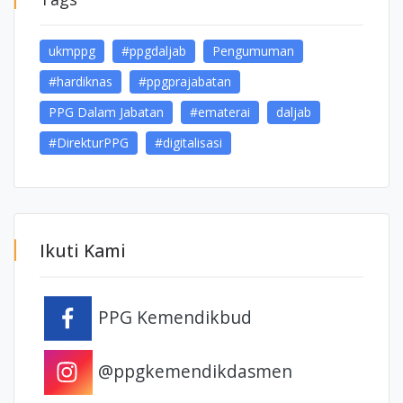
ukmppg
#ppgdaljab
Pengumuman
#hardiknas
#ppgprajabatan
PPG Dalam Jabatan
#ematerai
daljab
#DirekturPPG
#digitalisasi
Ikuti Kami
PPG Kemendikbud
@ppgkemendikdasmen