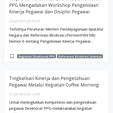
PPG Mengadakan Workshop Pengelolaan
Kinerja Pegawai dan Disiplin Pegawai
22 Juli 2022 pkl. 03:39
Terbitnya Peraturan Menteri Pendayagunaan Aparatur
Negara dan Reformasi Birokrasi (PermenPAN RB)
Nomor 6 tentang Pengelolaan Kinerja Pegawai
Aparatur Sipil Negara (ASN) dan PermenPAN RB
Nomor 7 tentan...
bookmark_border
Kegiatan Direktorat PPG
Reformasi Birokrasi Internal
Tingkatkan Kinerja dan Pengetahuan
Pegawai Melalui Kegiatan Coffee Morning
21 Juli 2022 pkl. 23:56
Untuk meningkatkan kompetensi dan pengetahuan
pegawai Direktorat PPG melaksanakan kegiatan