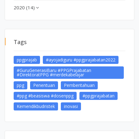
2020 (14)
Tags
ppgprajab
#ayojadiguru #ppgprajabatan2022
#GuruGenerasiBaru #PPGPrajabatan
#DirektoratPPG #merdekabelajar
ppg
Penentuan
Pemberitahuan
#ppg #beasiswa #dosenppg
#ppgprajabatan
Kemendikbudristek
inovasi