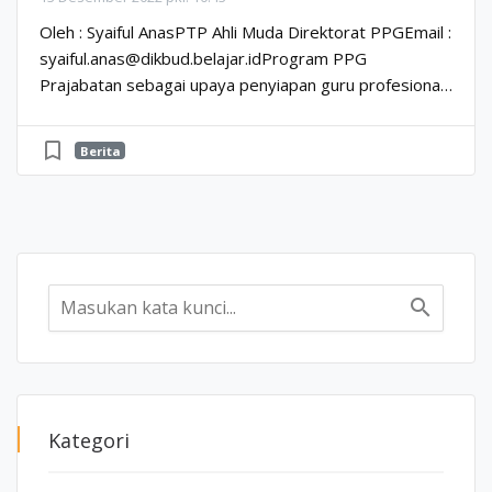
Oleh : Syaiful AnasPTP Ahli Muda Direktorat PPGEmail :
syaiful.anas@dikbud.belajar.idProgram PPG
Prajabatan sebagai upaya penyiapan guru profesional
dirancang secara sistematis dan menerapkan prinsip...
bookmark_border
Berita
search
Kategori