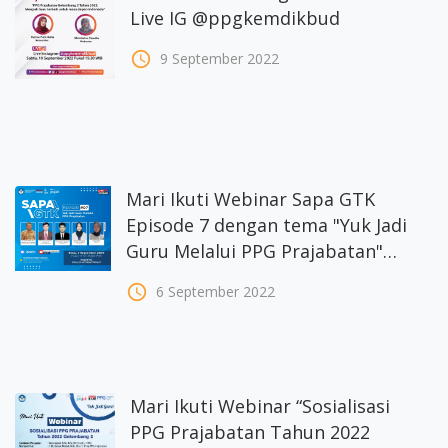
Live IG @ppgkemdikbud
access_time
9 September 2022
Mari Ikuti Webinar Sapa GTK
Episode 7 dengan tema "Yuk Jadi
Guru Melalui PPG Prajabatan"
pada Rabu, 7 September 2022
access_time
6 September 2022
pukul 13.30 - 15.30 WIB.
Mari Ikuti Webinar “Sosialisasi
PPG Prajabatan Tahun 2022