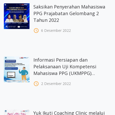
Saksikan Penyerahan Mahasiswa
PPG Prajabatan Gelombang 2
Tahun 2022
access_time
6 Desember 2022
Informasi Persiapan dan
Pelaksanaan Uji Kompetensi
Mahasiswa PPG (UKMPPG)
Periode VII Tahun 2022 2
access_time
2 Desember 2022
Desember 2022
Yuk Ikuti Coaching Clinic melalui