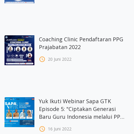
Coaching Clinic Pendaftaran PPG
Prajabatan 2022
access_time
20 Juni 2022
Yuk Ikuti Webinar Sapa GTK
Episode 5: "Ciptakan Generasi
Baru Guru Indonesia melalui PPG
Prajabatan
access_time
16 Juni 2022