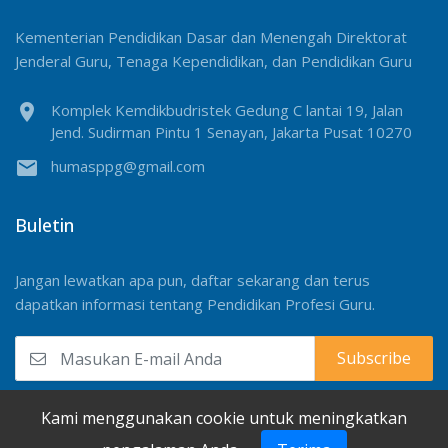
Kementerian Pendidikan Dasar dan Menengah Direktorat
Jenderal Guru, Tenaga Kependidikan, dan Pendidikan Guru
location_on
Komplek Kemdikbudristek Gedung C lantai 19, Jalan
Jend. Sudirman Pintu 1 Senayan, Jakarta Pusat 10270
email
humasppg@gmail.com
Buletin
Jangan lewatkan apa pun, daftar sekarang dan terus
dapatkan informasi tentang Pendidikan Profesi Guru.
Kami menggunakan cookie untuk meningkatkan
2026
Direktorat PPG
. Created by Publikasi Team.