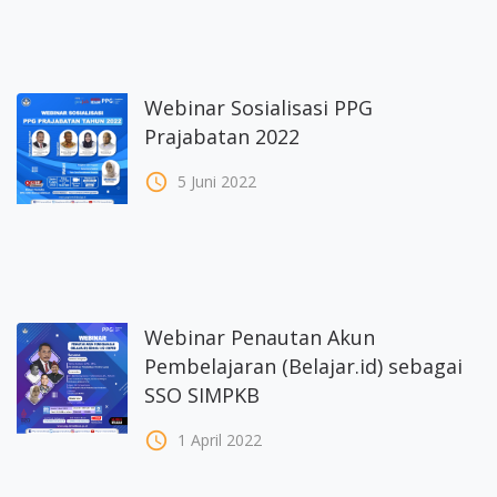
Webinar Sosialisasi PPG
Prajabatan 2022
access_time
5 Juni 2022
Webinar Penautan Akun
Pembelajaran (Belajar.id) sebagai
SSO SIMPKB
access_time
1 April 2022