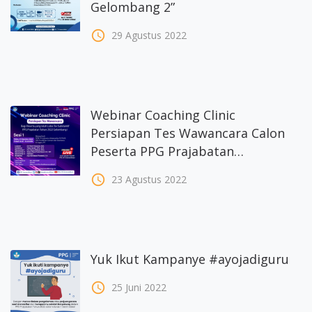
Gelombang 2”
access_time
29 Agustus 2022
Webinar Coaching Clinic
Persiapan Tes Wawancara Calon
Peserta PPG Prajabatan
Gelombang 2 (24 Agustus 2022)
access_time
23 Agustus 2022
Yuk Ikut Kampanye #ayojadiguru
access_time
25 Juni 2022