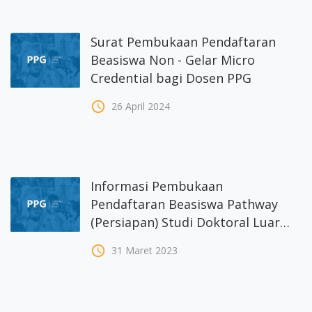
Surat Pembukaan Pendaftaran
Beasiswa Non - Gelar Micro
Credential bagi Dosen PPG
access_time
26 April 2024
Informasi Pembukaan
Pendaftaran Beasiswa Pathway
(Persiapan) Studi Doktoral Luar
Negeri Dosen PPG
access_time
31 Maret 2023