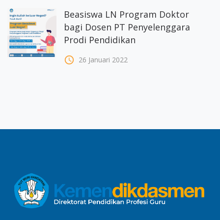
Beasiswa LN Program Doktor
bagi Dosen PT Penyelenggara
Prodi Pendidikan
access_time
26 Januari 2022