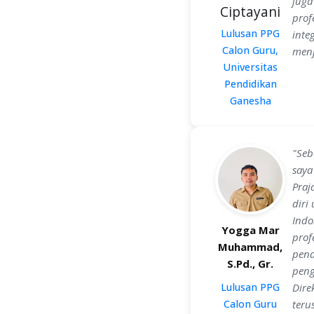
juga
Ciptayani
prof
Lulusan PPG
inte
Calon Guru,
menj
Universitas
Pendidikan
Ganesha
"Seb
saya
Praj
diri
Indo
Yogga Mar
prof
Muhammad,
pend
S.Pd., Gr.
peng
Lulusan PPG
Dire
Calon Guru
teru