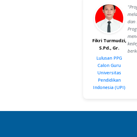
"Pro
mela
dan 
Prog
mena
Fikri Turmudzi,
kede
S.Pd., Gr.
berk
Lulusan PPG
Calon Guru
Universitas
Pendidikan
Indonesia (UPI)