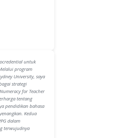
ocredential
untuk
Melalui program
dney University, saya
agai strategi
Numeracy for Teacher
erharga tentang
ya pendidikan bahasa
enyenangkan. Kedua
 PPG dalam
ng terwujudnya