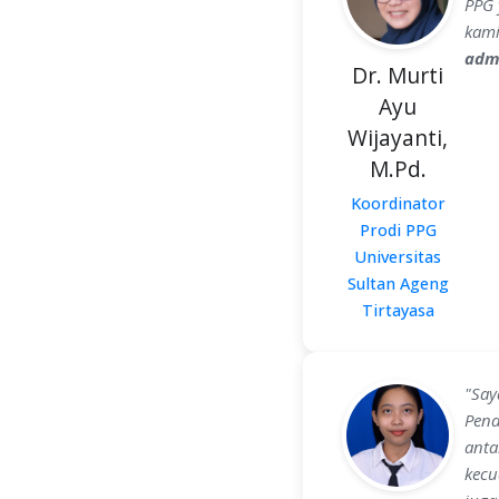
PPG 
kami
admi
Dr. Murti
Ayu
Wijayanti,
M.Pd.
Koordinator
Prodi PPG
Universitas
Sultan Ageng
Tirtayasa
"Say
Pend
anta
kecu