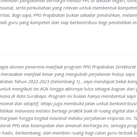
 memberi pengalaman berharga melalui PPL di sekolah negeri, bim
esional, serta perkuliahan yang relevan untuk membentuk kompeten
gritas. Bagi saya, PPG Prajabatan bukan sekadar pendidikan, melain
adi guru yang kompeten dan siap berkontribusi bagi pendidikan In
agai alumni penerima manfaat program PPG Prajabatan Direktora
 merasakan manfaat besar yang mengubah perjalanan hidup saya. 
abatan Tahun 2022-2023 (Gelombang 1) , saya mendapat bekal kom
 untuk mengikuti tes ASN hingga akhirnya lulus sebagai bagian dari
nesia di Kota Surabaya. Program ini bukan hanya membentuk saya
esional dan adaptif, tetapi juga membuka jalan untuk berkontribusi 
idikan Indonesia melalui berbagi praktik baik di ruang digital dan
hargaan hingga tingkat nasional melalui perjalanan inspirasi ini. 
ktorat PPG atas kesempatan dan amanah berharga ini, semoga pro
s hadir, berkembang, dan memberi ruang bagi calon guru terbaik 