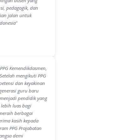
bingan dosen yang
si, pedagogik, dan
kan jalan untuk
donesia"
t PPG Kemendikdasmen,
Setelah mengikuti PPG
petensi dan keyakinan
 generasi guru baru
 menjadi pendidik yang
lebih luas bagi
 meraih berbagai
Terima kasih kepada
gram PPG Prajabatan
bangsa demi