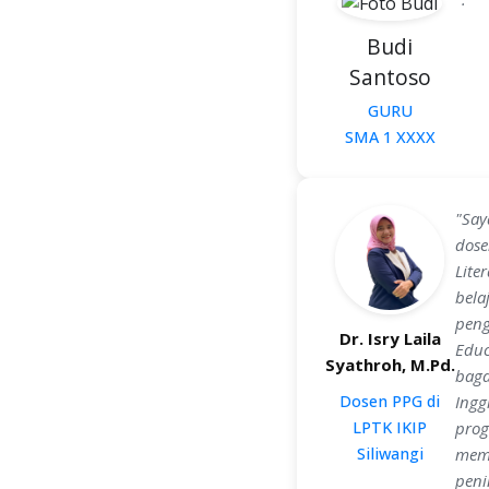
Budi
Santoso
GURU
SMA 1 XXXX
"Say
dose
Lite
bela
peng
Dr. Isry Laila
Educ
Syathroh, M.Pd.
baga
Dosen PPG di
Ingg
LPTK IKIP
prog
Siliwangi
memp
peni