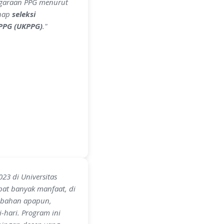
nggaraan PPG menurut
ahap
seleksi
 PPG (UKPPG)
.
"
3 di Universitas
pat banyak manfaat, di
mbahan apapun,
-hari. Program ini