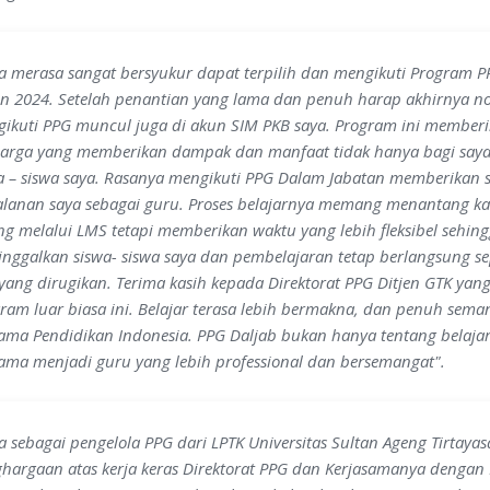
a merasa sangat bersyukur dapat terpilih dan mengikuti Program 
n 2024. Setelah penantian yang lama dan penuh harap akhirnya not
ikuti PPG muncul juga di akun SIM PKB saya. Program ini member
arga yang memberikan dampak dan manfaat tidak hanya bagi saya 
a – siswa saya. Rasanya mengikuti PPG Dalam Jabatan memberikan 
alanan saya sebagai guru. Proses belajarnya memang menantang ka
ng melalui LMS tetapi memberikan waktu yang lebih fleksibel sehing
nggalkan siswa- siswa saya dan pembelajaran tetap berlangsung sepe
yang dirugikan. Terima kasih kepada Direktorat PPG Ditjen GTK ya
ram luar biasa ini. Belajar terasa lebih bermakna, dan penuh sema
ama Pendidikan Indonesia. PPG Daljab bukan hanya tentang belajar
ama menjadi guru yang lebih professional dan bersemangat".
a sebagai pengelola PPG dari LPTK Universitas Sultan Ageng Tirta
hargaan atas kerja keras Direktorat PPG dan Kerjasamanya dengan