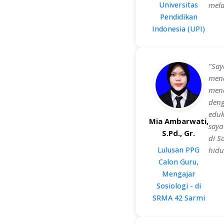
Universitas
mela
Pendidikan
Indonesia (UPI)
"Say
mend
mend
deng
eduk
Mia Ambarwati,
saya
S.Pd., Gr.
di S
Lulusan PPG
hidu
Calon Guru,
Mengajar
Sosiologi - di
SRMA 42 Sarmi