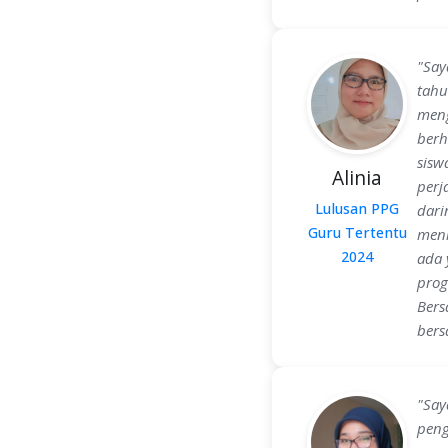
"Say
tahu
meng
berh
sisw
Alinia
perj
Lulusan PPG
dari
Guru Tertentu
meni
2024
ada 
prog
Bers
bers
"
Say
peng