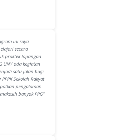
ogram ini saya
lajari secara
uk praktek lapangan
PG UNY ada kegiatan
njadi satu jalan bagi
u PPPK Sekolah Rakyat
dapatkan pengalaman
rimakasih banyak PPG"