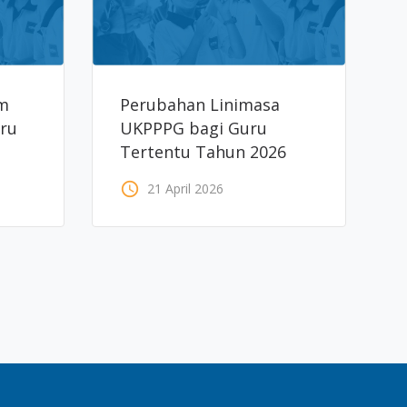
am
Perubahan Linimasa
uru
UKPPPG bagi Guru
Tertentu Tahun 2026
ik
access_time
21 April 2026
ril