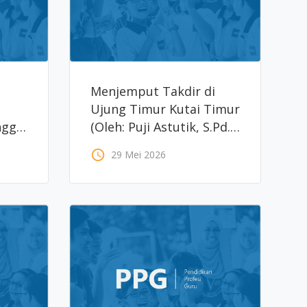
Menjemput Takdir di
Ujung Timur Kutai Timur
ngga
(Oleh: Puji Astutik, S.Pd.,
Gr.)
access_time
29 Mei 2026