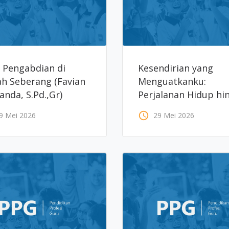
k Pengabdian di
Kesendirian yang
h Seberang (Favian
Menguatkanku:
anda, S.Pd.,Gr)
Perjalanan Hidup hi
Pelosok Kalimantan
access_time
9 Mei 2026
29 Mei 2026
Timur (Oleh: Syahrul
Amri, S.Pd., Gr.)