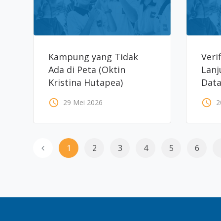
Kampung yang Tidak
Veri
Ada di Peta (Oktin
Lanj
Kristina Hutapea)
Data
Belum Berser
access_time
access_time
29 Mei 2026
2
Pend
1
2
3
4
5
6