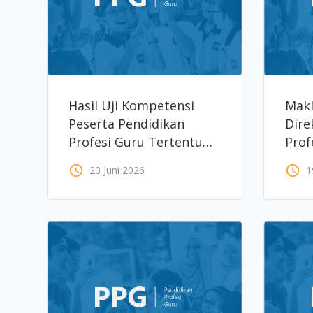
Hasil Uji Kompetensi
Makl
Peserta Pendidikan
Dire
Profesi Guru Tertentu
Prof
Periode 2 Tahun 2026
access_time
access_time
20 Juni 2026
1