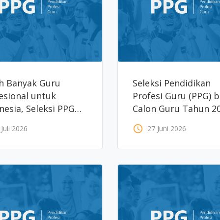
h Banyak Guru
Seleksi Pendidikan
esional untuk
Profesi Guru (PPG) b
nesia, Seleksi PPG
Calon Guru Tahun 2
n Guru 2026 Resmi
access_time
 Juli 2026
27 Juni 2026
uka