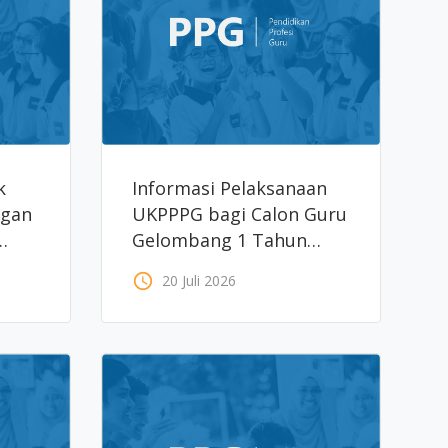
k
Informasi Pelaksanaan
ngan
UKPPPG bagi Calon Guru
Gelombang 1 Tahun
2026
access_time
20 Juli 2026