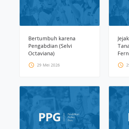
Bertumbuh karena
Jeja
Pengabdian (Selvi
Tana
Octaviana)
Fern
access_time
access_time
29 Mei 2026
2