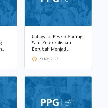
Cahaya di Pesisir Parang:
gi
Saat Keterpaksaan
n
Berubah Menjadi
Pengabdian (Oleh: Hilmy
access_time
29 Mei 2026
Rafi’, S.Pd., Gr.)