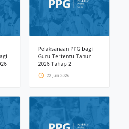
Pelaksanaan PPG bagi
agi
Guru Tertentu Tahun
026
2026 Tahap 2
access_time
22 Juni 2026