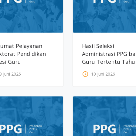
umat Pelayanan
Hasil Seleksi
ktorat Pendidikan
Administrasi PPG ba
esi Guru
Guru Tertentu Tahu
2026
access_time
9 Juni 2026
10 Juni 2026