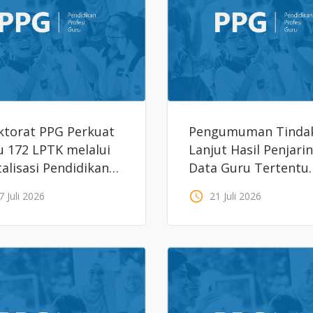
ktorat PPG Perkuat
Pengumuman Tinda
 172 LPTK melalui
Lanjut Hasil Penjari
talisasi Pendidikan
Data Guru Tertentu
esi Guru
Belum Bersertifikat
access_time
7 Juli 2026
21 Juli 2026
Pendidik