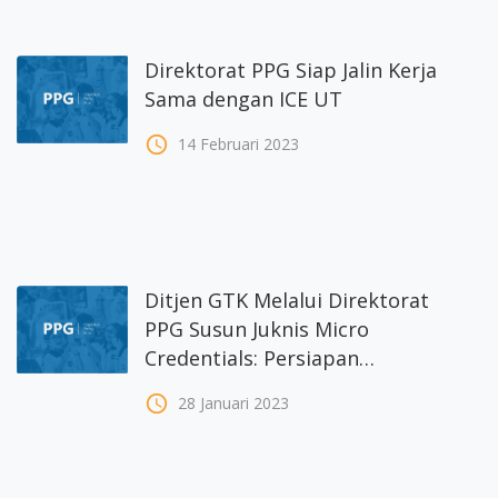
Direktorat PPG Siap Jalin Kerja
Sama dengan ICE UT
access_time
14 Februari 2023
Ditjen GTK Melalui Direktorat
PPG Susun Juknis Micro
Credentials: Persiapan
Pembukaan Beasiswa
access_time
28 Januari 2023