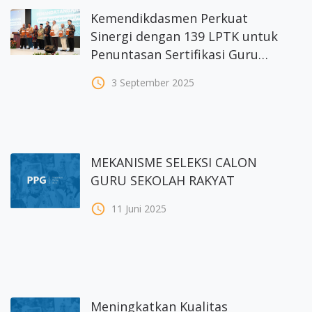
Kemendikdasmen Perkuat
Sinergi dengan 139 LPTK untuk
Penuntasan Sertifikasi Guru
melalui Program PPG bagi Guru
access_time
3 September 2025
Tertentu 2025
MEKANISME SELEKSI CALON
GURU SEKOLAH RAKYAT
access_time
11 Juni 2025
Meningkatkan Kualitas