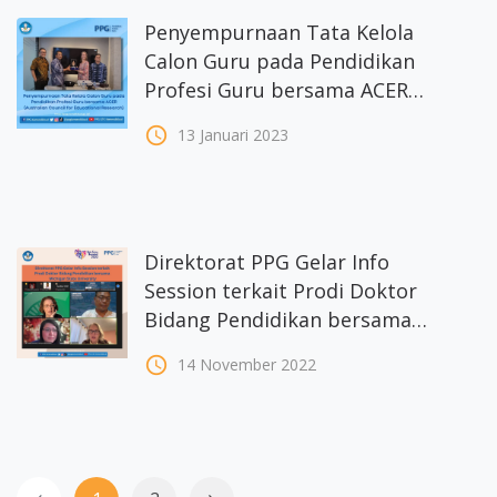
Penyempurnaan Tata Kelola
Calon Guru pada Pendidikan
Profesi Guru bersama ACER
(Australian Council for
access_time
13 Januari 2023
Educational Research)
Direktorat PPG Gelar Info
Session terkait Prodi Doktor
Bidang Pendidikan bersama
Michigan State University
access_time
14 November 2022