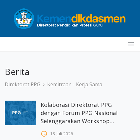
Berita
Direktorat PPG
Kemitraan - Kerja Sama
Kolaborasi Direktorat PPG
dengan Forum PPG Nasional
Selenggarakan Workshop
Penguatan Tata Kelola PPG
access_time
13 Juli 2026