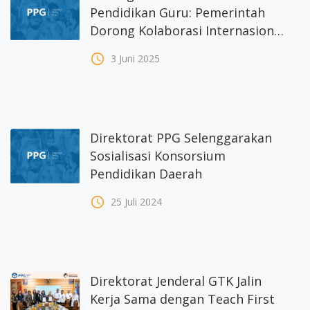
Pendidikan Guru: Pemerintah
Dorong Kolaborasi Internasional
melalui Webinar PGIA
access_time
3 Juni 2025
Direktorat PPG Selenggarakan
Sosialisasi Konsorsium
Pendidikan Daerah
access_time
25 Juli 2024
Direktorat Jenderal GTK Jalin
Kerja Sama dengan Teach First