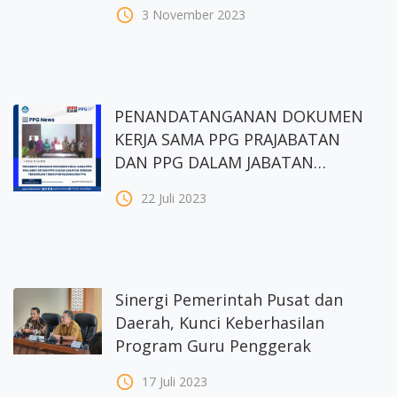
Pemenuhan Guru Berkualitas
access_time
3 November 2023
PENANDATANGANAN DOKUMEN
KERJA SAMA PPG PRAJABATAN
DAN PPG DALAM JABATAN
DENGAN PERGURUAN TINGGI
access_time
22 Juli 2023
PENYELENGGARA PPG
Sinergi Pemerintah Pusat dan
Daerah, Kunci Keberhasilan
Program Guru Penggerak
access_time
17 Juli 2023