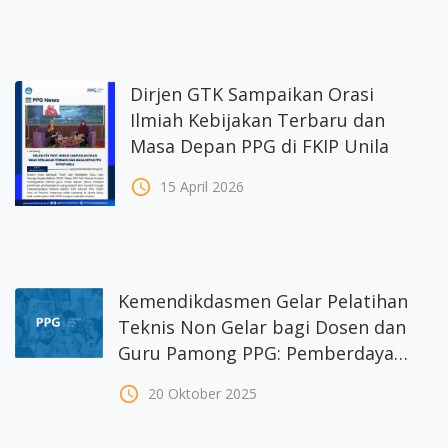
Dirjen GTK Sampaikan Orasi
Ilmiah Kebijakan Terbaru dan
Masa Depan PPG di FKIP Unila
access_time
15 April 2026
Kemendikdasmen Gelar Pelatihan
Teknis Non Gelar bagi Dosen dan
Guru Pamong PPG: Pemberdayaan
Pendidik melalui Literasi,
access_time
20 Oktober 2025
Numerasi, dan Kecerdasan
Artifisial