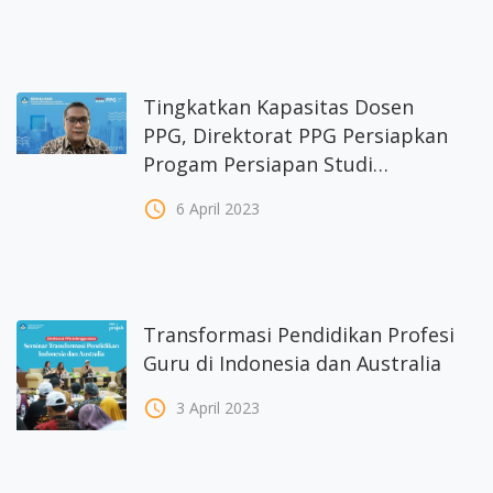
Tingkatkan Kapasitas Dosen
PPG, Direktorat PPG Persiapkan
Progam Persiapan Studi
Doktoral Luar Negeri
access_time
6 April 2023
Transformasi Pendidikan Profesi
Guru di Indonesia dan Australia
access_time
3 April 2023