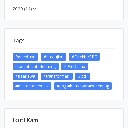
2020 (14)
Tags
Penentuan
#hasilujian
#DirekturPPG
studentcenterlearning
PPG Daljab
#beasiswa
#transformasi
#lptk
#microcredentials
#ppg #beasiswa #dosenppg
Ikuti Kami