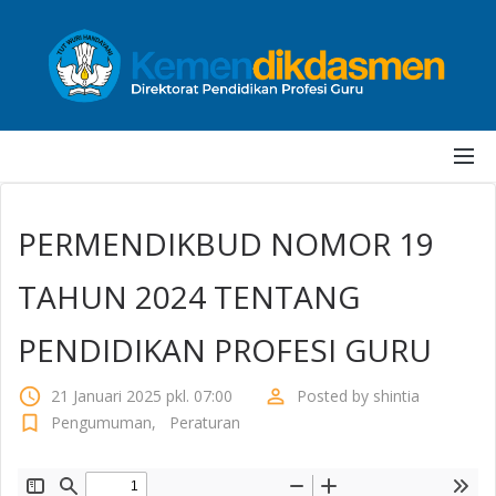
PERMENDIKBUD NOMOR 19
TAHUN 2024 TENTANG
PENDIDIKAN PROFESI GURU
access_time
perm_identity
21 Januari 2025 pkl. 07:00
Posted by
shintia
bookmark_border
Pengumuman
,
Peraturan