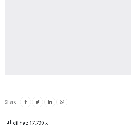
Share:
signal_cellular_alt
dilihat: 17,709 x