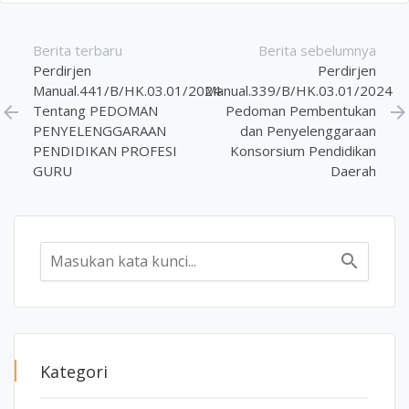
Berita terbaru
Berita sebelumnya
Perdirjen
Perdirjen
Manual.441/B/HK.03.01/2024
Manual.339/B/HK.03.01/2024
arrow_back
Tentang PEDOMAN
Pedoman Pembentukan
arrow_forward
PENYELENGGARAAN
dan Penyelenggaraan
PENDIDIKAN PROFESI
Konsorsium Pendidikan
GURU
Daerah
search
Kategori