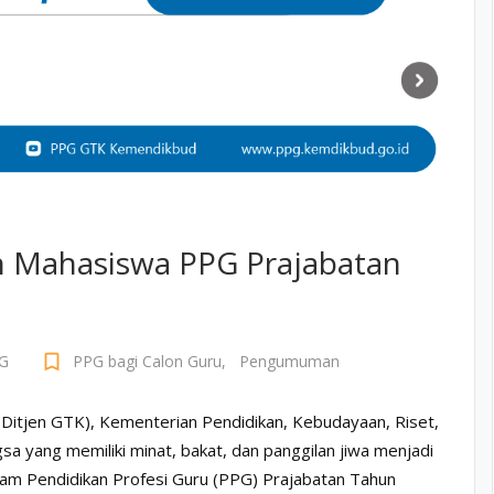
 Mahasiswa PPG Prajabatan
bookmark_border
G
PPG bagi Calon Guru
,
Pengumuman
(Ditjen GTK), Kementerian Pendidikan, Kebudayaan, Riset,
a yang memiliki minat, bakat, dan panggilan jiwa menjadi
ram Pendidikan Profesi Guru (PPG) Prajabatan Tahun