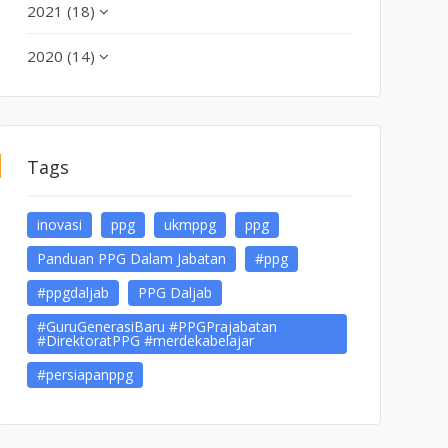
2021 (18)
2020 (14)
Tags
inovasi
ppg
ukmppg
ppg
Panduan PPG Dalam Jabatan
#ppg
#ppgdaljab
PPG Daljab
#GuruGenerasiBaru #PPGPrajabatan
#DirektoratPPG #merdekabelajar
#persiapanppg