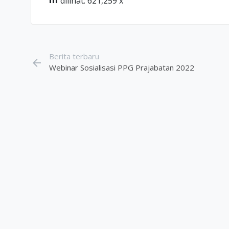
dilihat: 621,259 x
Berita terbaru
arrow_back
Webinar Sosialisasi PPG Prajabatan 2022