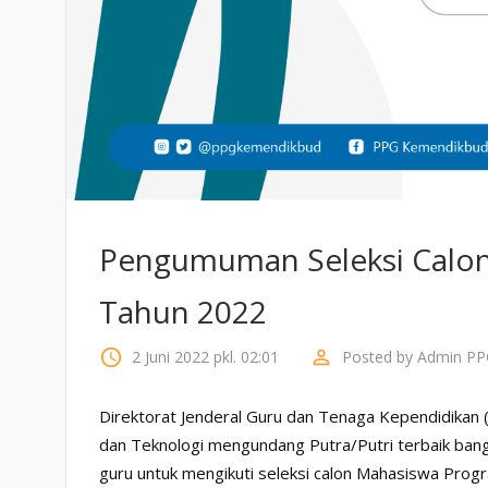
Pengumuman Seleksi Calon
Tahun 2022
access_time
perm_identity
2 Juni 2022 pkl. 02:01
Posted by
Admin PP
Direktorat Jenderal Guru dan Tenaga Kependidikan 
dan Teknologi mengundang Putra/Putri terbaik bangs
guru untuk mengikuti seleksi calon Mahasiswa Prog