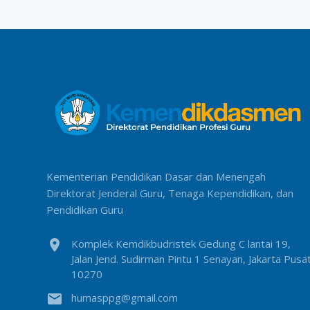
Kementerian Pendidikan Dasar dan Menengah
Direktorat Jenderal Guru, Tenaga Kependidikan, dan
Pendidikan Guru
location_on
Komplek Kemdikbudristek Gedung C lantai 19,
Jalan Jend. Sudirman Pintu 1 Senayan, Jakarta Pusa
10270
email
humasppg@gmail.com