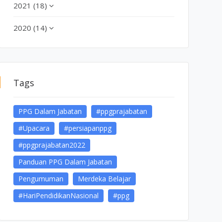
2021 (18)
2020 (14)
Tags
PPG Dalam Jabatan
#ppgprajabatan
#Upacara
#persiapanppg
#ppgprajabatan2022
Panduan PPG Dalam Jabatan
Pengumuman
Merdeka Belajar
#HariPendidikanNasional
#ppg