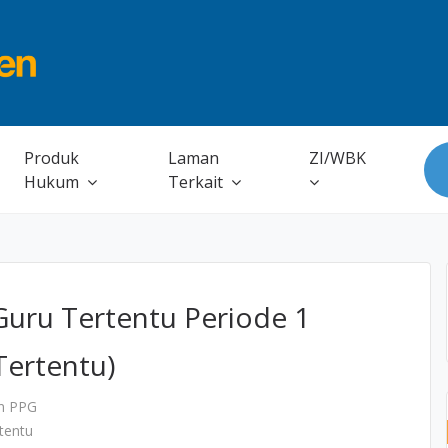
Produk
Laman
ZI/WBK
Hukum
Terkait
uru Tertentu Periode 1
Tertentu)
n PPG
tentu