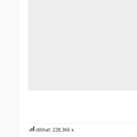
signal_cellular_alt
dilihat: 228,366 x