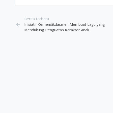
Berita terbaru
arrow_back
Inisiatif Kemendikdasmen Membuat Lagu yang
Mendukung Penguatan Karakter Anak