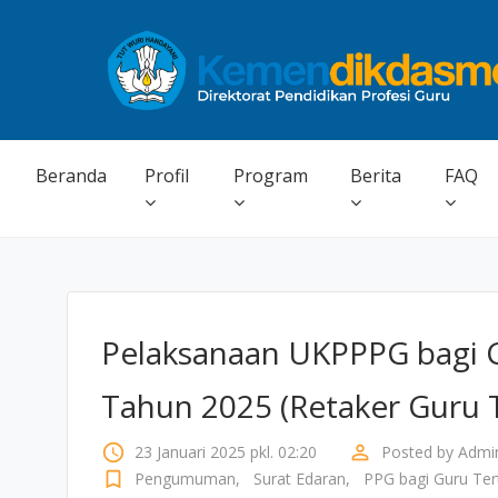
Beranda
Profil
Program
Berita
FAQ
Pelaksanaan UKPPPG bagi G
Tahun 2025 (Retaker Guru 
access_time
perm_identity
23 Januari 2025 pkl. 02:20
Posted by
Admi
bookmark_border
Pengumuman
,
Surat Edaran
,
PPG bagi Guru Ter