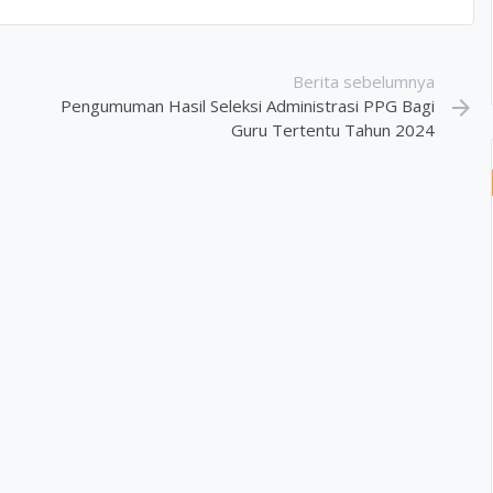
Berita sebelumnya
Pengumuman Hasil Seleksi Administrasi PPG Bagi
arrow_forward
Guru Tertentu Tahun 2024