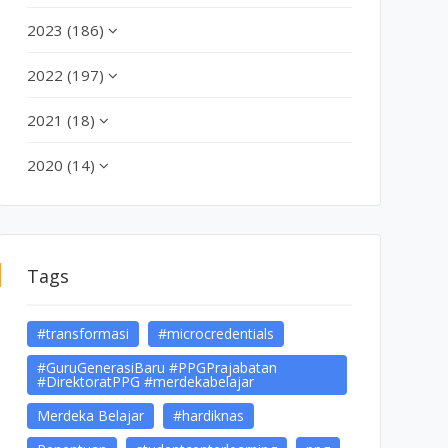
2023 (186)
2022 (197)
2021 (18)
2020 (14)
Tags
#transformasi
#microcredentials
#GuruGenerasiBaru #PPGPrajabatan
#DirektoratPPG #merdekabelajar
Merdeka Belajar
#hardiknas