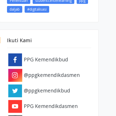
Penentuan
studentcenterlearning
ppg
daljab
#digitalisasi
Ikuti Kami
PPG Kemendikbud
@ppgkemendikdasmen
@ppgkemendikbud
PPG Kemendikdasmen